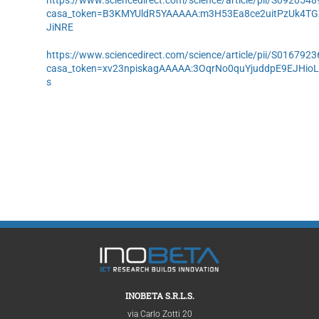
casa_token=B3KMYUldR5YAAAAA:m3H53Ea8ce2uitPzUk4T
JiNRE
https://www.sciencedirect.com/science/article/pii/S01679
casa_token=xv23npiskagAAAAA:3OqrNo0quYjuddpE9EJHio
s
INOBETA S.R.L.S.
via Carlo Zotti 20