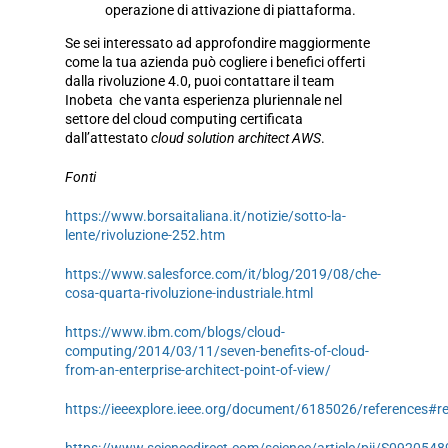
operazione di attivazione di piattaforma.
Se sei interessato ad approfondire maggiormente
come la tua azienda può cogliere i benefici offerti
dalla rivoluzione 4.0, puoi contattare il team
Inobeta che vanta esperienza pluriennale nel
settore del cloud computing certificata
dall’attestato
cloud solution architect AWS
.
Fonti
https://www.borsaitaliana.it/notizie/sotto-la-
lente/rivoluzione-252.htm
https://www.salesforce.com/it/blog/2019/08/che-
cosa-quarta-rivoluzione-industriale.html
https://www.ibm.com/blogs/cloud-
computing/2014/03/11/seven-benefits-of-cloud-
from-an-enterprise-architect-point-of-view/
https://ieeexplore.ieee.org/document/6185026/references#r
https://www.sciencedirect.com/science/article/pii/S09205