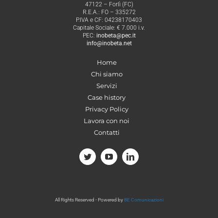
47122 – Forlì (FC)
R.E.A.: FO – 335272
P.IVA e CF: 04238170403
Capitale Sociale: € 7.000 i.v.
PEC:
inobeta@pec.it
info@inobeta.net
Home
Chi siamo
Servizi
Case history
Privacy Policy
Lavora con noi
Contatti
All Rights Reserved - Powered by
BE Comunicazioni