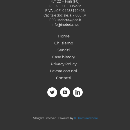
47122 – Forlì (FC)
R.E.A.: FO – 335272
P.IVA e CF: 04238170403
Capitale Sociale: € 7.000 i.v.
PEC:
inobeta@pec.it
info@inobeta.net
Home
Chi siamo
Servizi
Case history
Privacy Policy
Lavora con noi
Contatti
All Rights Reserved - Powered by
BE Comunicazioni