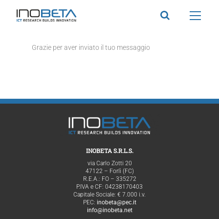
Salta
al
contenuto
Grazie per aver inviato il tuo messaggio
INOBETA S.R.L.S.
via Carlo Zotti 20
47122 – Forlì (FC)
R.E.A.: FO – 335272
P.IVA e CF: 04238170403
Capitale Sociale: € 7.000 i.v.
PEC:
inobeta@pec.it
info@inobeta.net