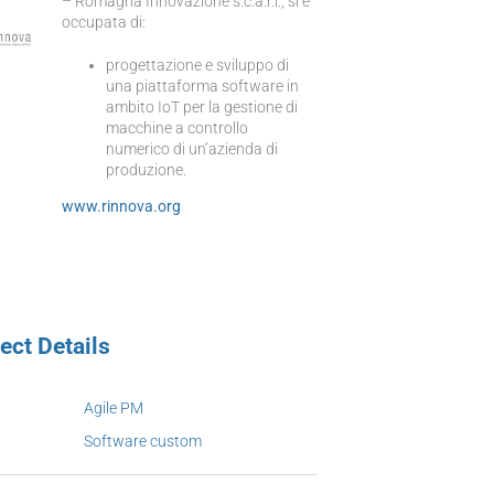
– Romagna Innovazione s.c.a.r.l., si è
occupata di:
progettazione e sviluppo di
una piattaforma software in
ambito IoT per la gestione di
macchine a controllo
numerico di un’azienda di
produzione.
www.rinnova.org
ect Details
Agile PM
Software custom