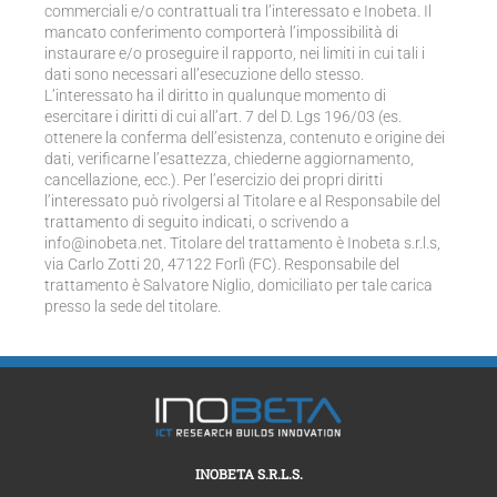
commerciali e/o contrattuali tra l’interessato e Inobeta. Il
mancato conferimento comporterà l’impossibilità di
instaurare e/o proseguire il rapporto, nei limiti in cui tali i
dati sono necessari all’esecuzione dello stesso.
L’interessato ha il diritto in qualunque momento di
esercitare i diritti di cui all’art. 7 del D. Lgs 196/03 (es.
ottenere la conferma dell’esistenza, contenuto e origine dei
dati, verificarne l’esattezza, chiederne aggiornamento,
cancellazione, ecc.). Per l’esercizio dei propri diritti
l’interessato può rivolgersi al Titolare e al Responsabile del
trattamento di seguito indicati, o scrivendo a
info@inobeta.net. Titolare del trattamento è Inobeta s.r.l.s,
via Carlo Zotti 20, 47122 Forlì (FC). Responsabile del
trattamento è Salvatore Niglio, domiciliato per tale carica
presso la sede del titolare.
INOBETA S.R.L.S.