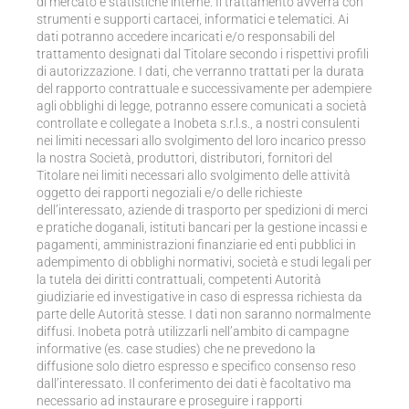
di mercato e statistiche interne. Il trattamento avverrà con
strumenti e supporti cartacei, informatici e telematici. Ai
dati potranno accedere incaricati e/o responsabili del
trattamento designati dal Titolare secondo i rispettivi profili
di autorizzazione. I dati, che verranno trattati per la durata
del rapporto contrattuale e successivamente per adempiere
agli obblighi di legge, potranno essere comunicati a società
controllate e collegate a Inobeta s.r.l.s., a nostri consulenti
nei limiti necessari allo svolgimento del loro incarico presso
la nostra Società, produttori, distributori, fornitori del
Titolare nei limiti necessari allo svolgimento delle attività
oggetto dei rapporti negoziali e/o delle richieste
dell’interessato, aziende di trasporto per spedizioni di merci
e pratiche doganali, istituti bancari per la gestione incassi e
pagamenti, amministrazioni finanziarie ed enti pubblici in
adempimento di obblighi normativi, società e studi legali per
la tutela dei diritti contrattuali, competenti Autorità
giudiziarie ed investigative in caso di espressa richiesta da
parte delle Autorità stesse. I dati non saranno normalmente
diffusi. Inobeta potrà utilizzarli nell’ambito di campagne
informative (es. case studies) che ne prevedono la
diffusione solo dietro espresso e specifico consenso reso
dall’interessato. Il conferimento dei dati è facoltativo ma
necessario ad instaurare e proseguire i rapporti