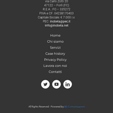
via Carlo Zotti 20
47122 – Forlì (FC)
R.E.A.: FO – 335272
P.IVA e CF: 04238170403
Capitale Sociale: € 7.000 i.v.
PEC:
inobeta@pec.it
info@inobeta.net
Home
Chi siamo
Servizi
Case history
Privacy Policy
Lavora con noi
Contatti
All Rights Reserved - Powered by
BE Comunicazioni