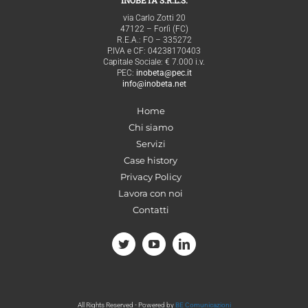
via Carlo Zotti 20
47122 – Forlì (FC)
R.E.A.: FO – 335272
P.IVA e CF: 04238170403
Capitale Sociale: € 7.000 i.v.
PEC:
inobeta@pec.it
info@inobeta.net
Home
Chi siamo
Servizi
Case history
Privacy Policy
Lavora con noi
Contatti
All Rights Reserved - Powered by
BE Comunicazioni