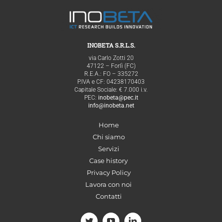
INOBETA S.R.L.S.
via Carlo Zotti 20
47122 – Forlì (FC)
R.E.A.: FO – 335272
P.IVA e CF: 04238170403
Capitale Sociale: € 7.000 i.v.
PEC:
inobeta@pec.it
info@inobeta.net
Home
Chi siamo
Servizi
Case history
Privacy Policy
Lavora con noi
Contatti