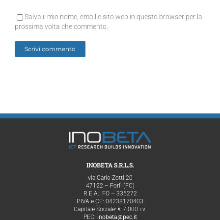
Salva il mio nome, email e sito web in questo browser per la
prossima volta che commento.
INOBETA S.R.L.S.
via Carlo Zotti 20
47122 – Forlì (FC)
R.E.A.: FO – 335272
P.IVA e CF: 04238170403
Capitale Sociale: € 7.000 i.v.
PEC:
inobeta@pec.it