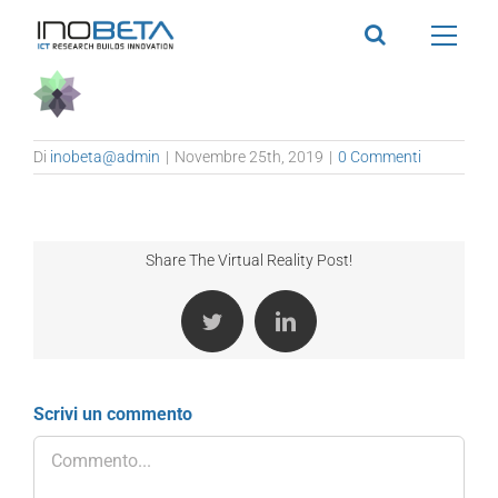
Salta
al
contenuto
Di
inobeta@admin
|
Novembre 25th, 2019
|
0 Commenti
Share The Virtual Reality Post!
Twitter
LinkedIn
Scrivi un commento
Commento