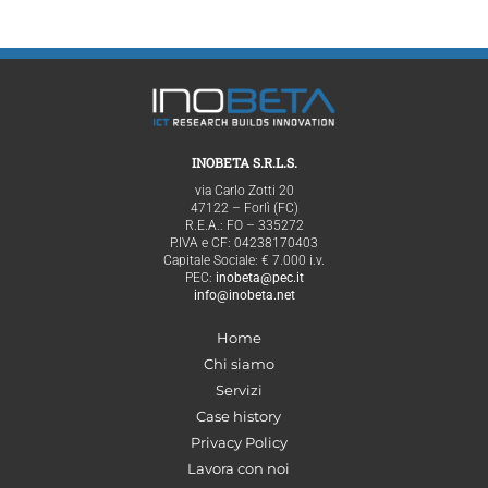
INOBETA S.R.L.S.
via Carlo Zotti 20
47122 – Forlì (FC)
R.E.A.: FO – 335272
P.IVA e CF: 04238170403
Capitale Sociale: € 7.000 i.v.
PEC:
inobeta@pec.it
info@inobeta.net
Home
Chi siamo
Servizi
Case history
Privacy Policy
Lavora con noi