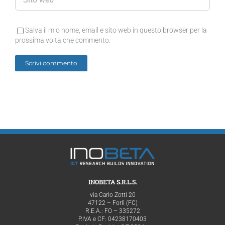
Salva il mio nome, email e sito web in questo browser per la
prossima volta che commento.
INOBETA S.R.L.S.
via Carlo Zotti 20
47122 – Forlì (FC)
R.E.A.: FO – 335272
P.IVA e CF: 04238170403