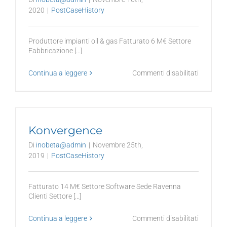
2020
|
PostCaseHistory
Produttore impianti oil & gas Fatturato 6 M€ Settore
Fabbricazione [...]
su
Continua a leggere
Commenti disabilitati
Produtto
impianti
settore
Oil
&
Konvergence
Gas
Di
inobeta@admin
|
Novembre 25th,
2019
|
PostCaseHistory
Fatturato 14 M€ Settore Software Sede Ravenna
Clienti Settore [...]
su
Continua a leggere
Commenti disabilitati