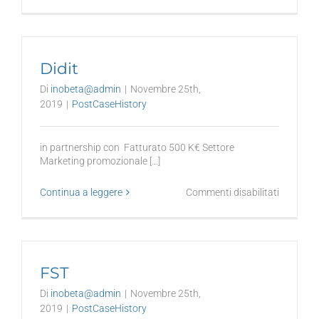
Konverg
Didit
Di
inobeta@admin
|
Novembre 25th,
2019
|
PostCaseHistory
in partnership con Fatturato 500 K€ Settore
Marketing promozionale [...]
su
Continua a leggere
Commenti disabilitati
Didit
FST
Di
inobeta@admin
|
Novembre 25th,
2019
|
PostCaseHistory