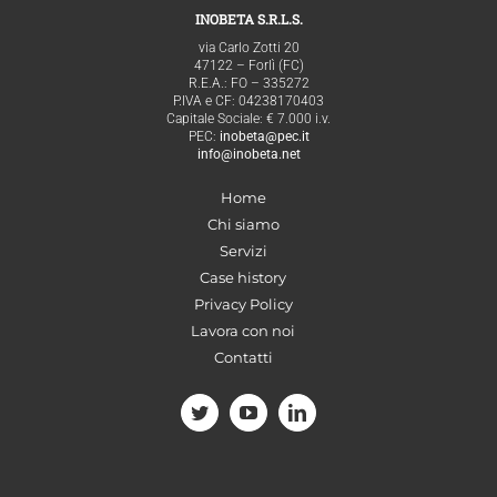
INOBETA S.R.L.S.
via Carlo Zotti 20
47122 – Forlì (FC)
R.E.A.: FO – 335272
P.IVA e CF: 04238170403
Capitale Sociale: € 7.000 i.v.
PEC:
inobeta@pec.it
info@inobeta.net
Home
Chi siamo
Servizi
Case history
Privacy Policy
Lavora con noi
Contatti