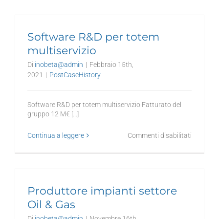
monitora
e
analisi
Software R&D per totem
dati
per
multiservizio
la
Di
inobeta@admin
|
Febbraio 15th,
gestione
del
2021
|
PostCaseHistory
rischio
territoria
Software R&D per totem multiservizio Fatturato del
gruppo 12 M€ [...]
su
Continua a leggere
Commenti disabilitati
Software
R&D
per
totem
multiserv
Produttore impianti settore
Oil & Gas
Di
inobeta@admin
|
Novembre 16th,